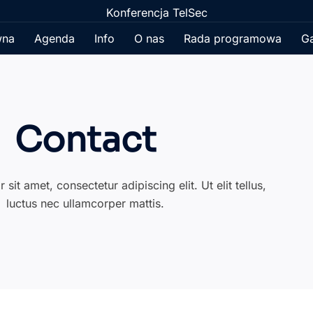
Konferencja TelSec
wna
Agenda
Info
O nas
Rada programowa
Ga
Contact
it amet, consectetur adipiscing elit. Ut elit tellus,
luctus nec ullamcorper mattis.