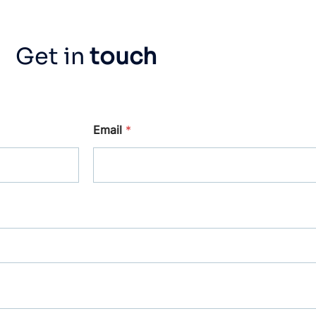
Get in
touch
Email
*