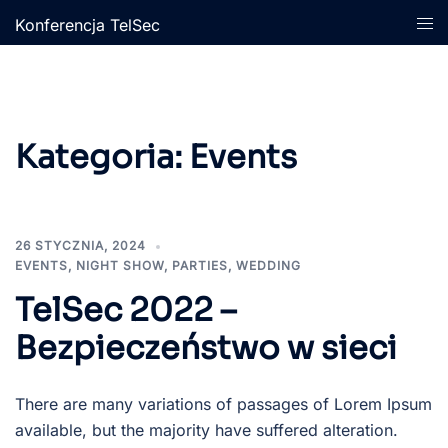
Przejdź
Prz
Konferencja TelSec
do
men
treści
Kategoria:
Events
26 STYCZNIA, 2024
EVENTS
,
NIGHT SHOW
,
PARTIES
,
WEDDING
TelSec 2022 –
Bezpieczeństwo w sieci
There are many variations of passages of Lorem Ipsum
available, but the majority have suffered alteration.